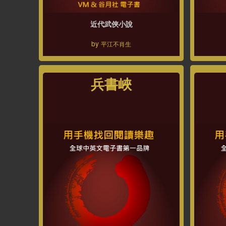
近代武俠小說
by
平江不肖生
兵書峽