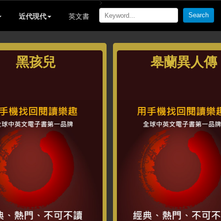
>
近代現代
英文書
黑孩兒
皋蘭異人傳