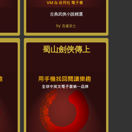
古典武俠小說精選
by
吾廬居士
蜀山劍俠傳上