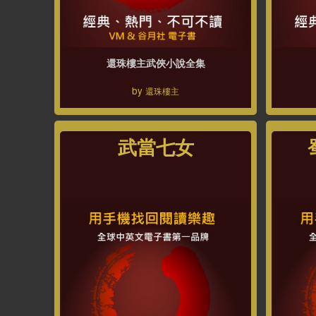
還珠樓主武俠小說全集
by
還珠樓主
武當七女