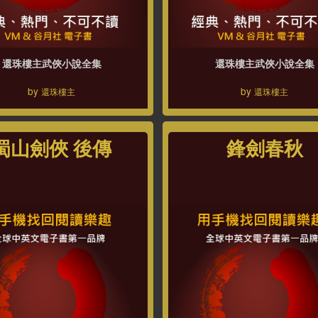
還珠樓主武俠小說全集
還珠樓主武俠小說全集
by
by
還珠樓主
還珠樓主
蜀山劍俠 後傳
鋒劍春秋