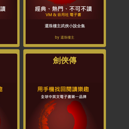
還珠樓主武俠小說全集
by
還珠樓主
劍俠傳