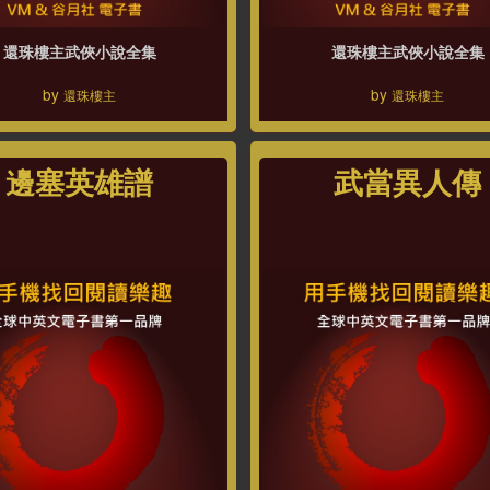
還珠樓主武俠小說全集
還珠樓主武俠小說全集
by
by
還珠樓主
還珠樓主
邊塞英雄譜
武當異人傳