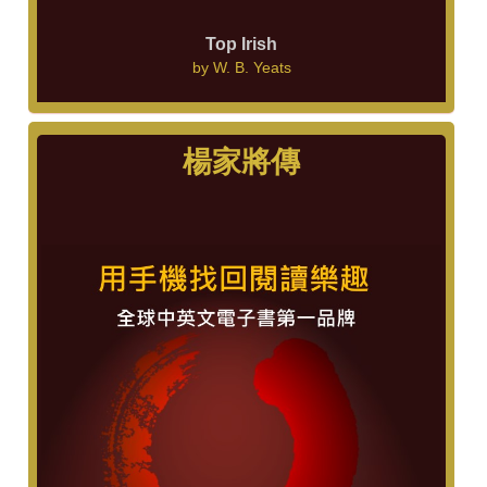
Top Irish
by
W. B. Yeats
楊家將傳