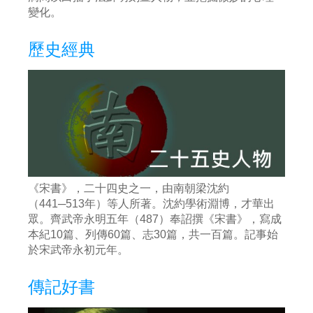
變化。
歷史經典
《宋書》，二十四史之一，由南朝梁沈約
（441─513年）等人所著。沈約學術淵博，才華出
眾。齊武帝永明五年（487）奉詔撰《宋書》，寫成
本紀10篇、列傳60篇、志30篇，共一百篇。記事始
於宋武帝永初元年。
傳記好書