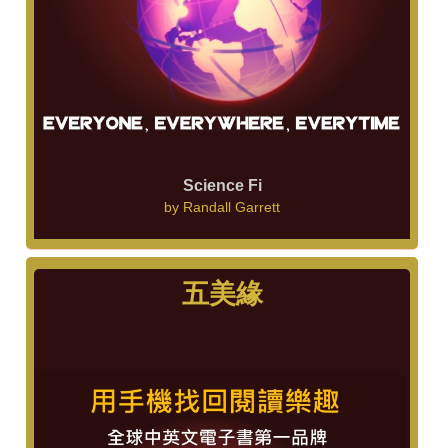
Science Fi
by
Randall Garrett
五美緣