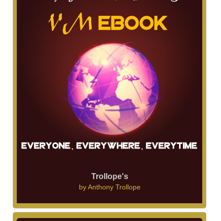
Trollope's
by
Anthony Trollope