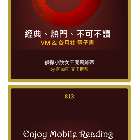
偵探小說女王克莉絲蒂
by
阿加莎·克里斯蒂
813