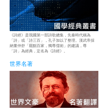
《詩經》是我國第一部詩歌總集，先秦時代稱為
「詩」或「詩三百」，孔子加以了整理。漢武帝採
納董仲舒「罷黜百家，獨尊儒術」的建議，尊
「詩」為經典，定名為《詩經》。
世界名著