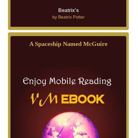
Beatrix's
by
Beatrix Potter
A Spaceship Named McGuire