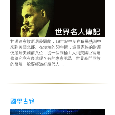
甘迺迪家族原居愛爾蘭，19世紀中葉在移民熱潮中
來到美國北部。在短短的50年間，這個家族的財產
便躍居美國前八位，從一個制桶工人到美國巨富這
條路究竟有多遠呢？有的專家認爲，世界豪門巨族
的發展一般要經過好幾代人 ...
國學古籍