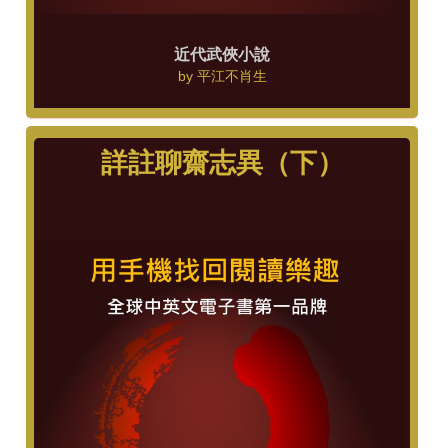
近代武俠小說
by
平江不肖生
詳註聊齋志異（下）