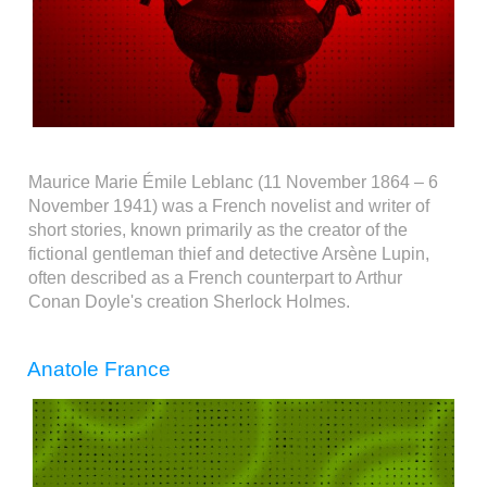
Maurice Marie Émile Leblanc (11 November 1864 – 6
November 1941) was a French novelist and writer of
short stories, known primarily as the creator of the
fictional gentleman thief and detective Arsène Lupin,
often described as a French counterpart to Arthur
Conan Doyle's creation Sherlock Holmes.
Anatole France