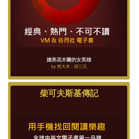
媲美花木蘭的女英雄
by
熊大木 ; 胡三元
柴可夫斯基傳記