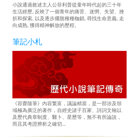
小說通過敘述主人公菲利普從童年時代起的三十年
生活經歷, 反映了一個青年的痛苦、迷惘、失望、挫
折和探索, 以及逐步擺脫種種枷鎖, 尋找生命意義, 走
向成熟, 獲得精神解放的歷程。
筆記小札
《容齋隨筆》內容繁富，議論精當，是一部涉及領
域極為廣泛的著作，自經史諸子百家、詩詞文翰以
及歷代典章制度、醫卜、星歷等，無不有所論說，
而且其考證辨析之確切...