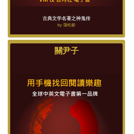
古典文学名著之神鬼传
by
蒲松龄
關尹子