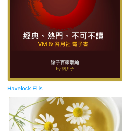
諸子百家叢編
by
關尹子
Havelock Ellis