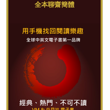
全本聊齋簡體