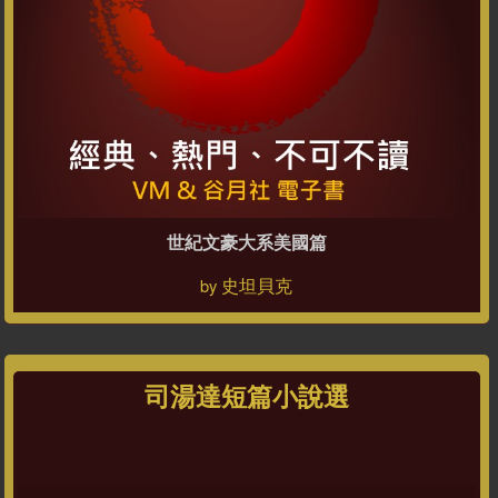
世紀文豪大系美國篇
史坦貝克
by
司湯達短篇小說選