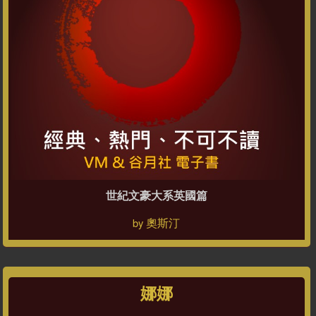
世紀文豪大系英國篇
奧斯汀
by
娜娜