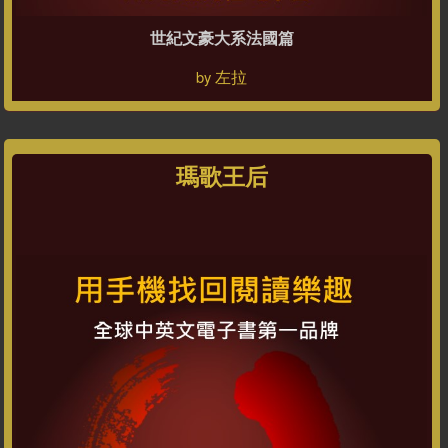
世紀文豪大系法國篇
左拉
by
瑪歌王后