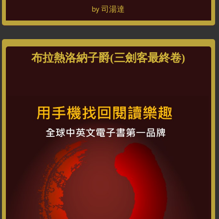
司湯達
by
布拉熱洛納子爵(三劍客最終卷)