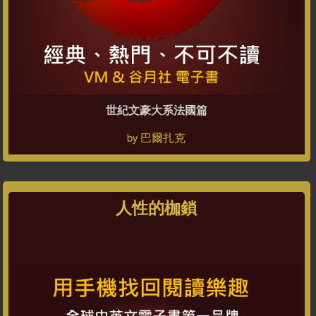
世紀文豪大系法國篇
巴爾扎克
by
人性的枷鎖