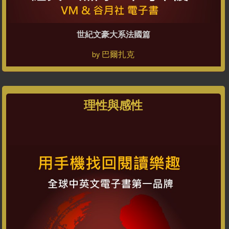
世紀文豪大系法國篇
巴爾扎克
by
理性與感性