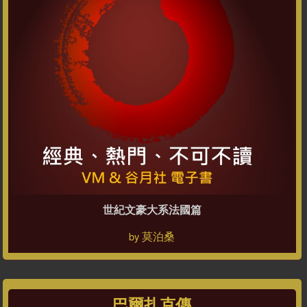
世紀文豪大系法國篇
莫泊桑
by
巴爾扎克傳