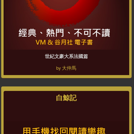
世紀文豪大系法國篇
大仲馬
by
白鯨記