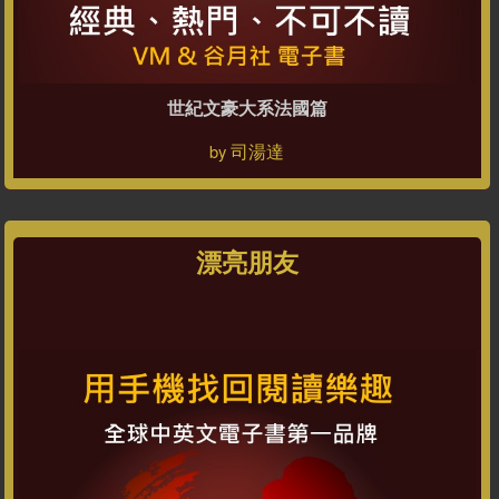
世紀文豪大系法國篇
司湯達
by
漂亮朋友