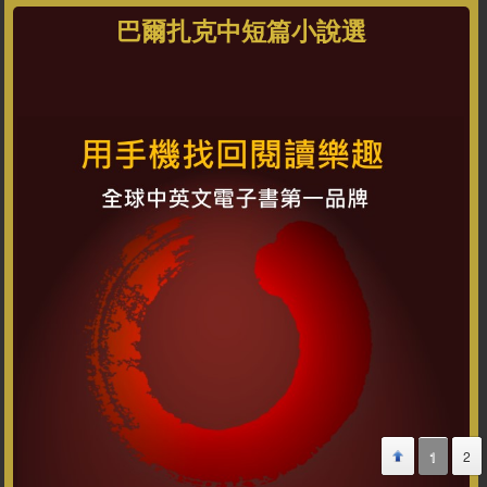
巴爾扎克中短篇小說選
1
2